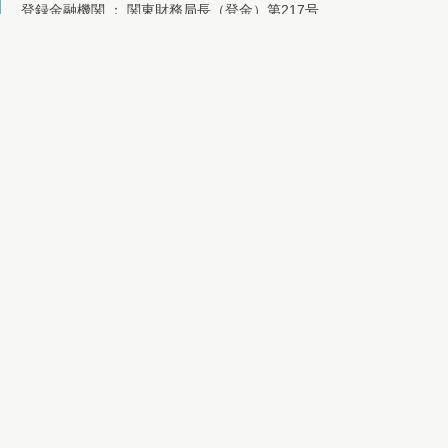
登録金融機関 ： 関東財務局長（登金）第217号
信用金庫代理業 信用金庫法第85条2の2の規定に基づく信用金庫
信託契約代理業 登録番号：関東財務局長（代信）第172号 所属