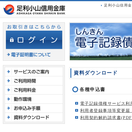
ヘ
足利小山信用金
ッ
ダ
メ
ニ
ュ
ー
へ
ジ
ャ
ン
資料ダウンロード
プ
各種申込書
電子記録債権サービス利用
利用者登録事項等変更届（
利用契約解約請求書(PDF