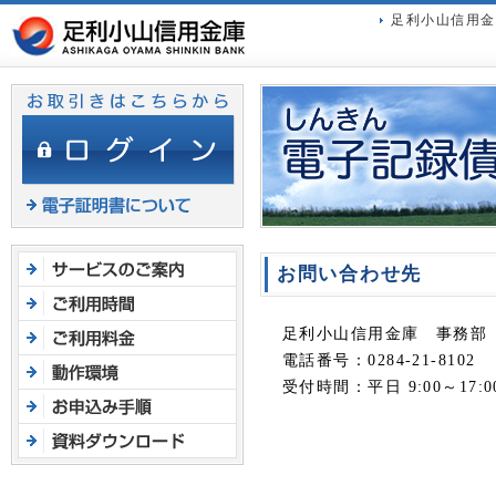
ヘ
足利小山信用金
ッ
ダ
メ
ニ
ュ
ー
へ
ジ
ャ
ン
お問い合わせ先
プ
足利小山信用金庫 事務部
電話番号：0284-21-8102
受付時間：平日 9:00～17: