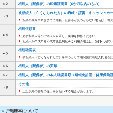
○ 2
相続人（配偶者）の印鑑証明書（6か月以内のもの）
被相続人（亡くなられた方）の通帳・証書・キャッシュカ
○ 3
相続の最終手続きまでに通帳・証書等が見つからない場合は、喪
相続依頼書
● 4
必ず相続人等のご本人が自署し、実印を押捺ください。
相続人が未成年者や成年後見制度をご利用の場合は、窓口へお問
相続確認表
● 5
被相続人（亡くなられた方）を中心として相関図に相続人氏名を
○ 6
相続人（配偶者）の実印
○ 7
相続人（配偶者）の本人確認書類（運転免許証・健康保険
その他
○ 8
上記以外の書類の提出をお願いする場合があります。
戸籍謄本について