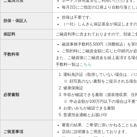
ご返済方法
ボーナス併用返済もご利用いただけます。
毎月2日にご指定の口座より自動引落とし
担保は不要です。
担保・保証人
（一社）しんきん保証基金が保証します
保証料
ご融資利率に含まれておりますので、別途ご
融資事務手数料5,500円（消費税込）を
ご契約時にご融資金額に応じた印紙代が
手数料等
また、ご融資後にご融資金を繰上返済する場
手数料一覧は
こちら
運転免許証（取得していない場合は、パ
顔写真のない書類をご提示される場合
健康保険証
必要書類
年収が確認できる書類（源泉徴収票、住
申込金額が100万円以下の場合は不要
お使いみちが確認できる書類
普通預金通帳とお届け印
審査の結果、ご希望に添いかねることも
ご留意事項
店頭に説明書をご用意しております。