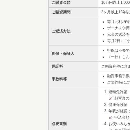
ご融資金額
10万円以上1,0
ご融資期間
3ヶ月以上15年
毎月元利均等
ボーナス併用
ご返済方法
元金の返済を
毎月2日にご
担保は不要で
担保・保証人
（一社）しん
保証料
ご融資利率に含
融資事務手数
手数料等
ご契約時にご
運転免許証
顔写真の
健康保険証
年収が確認
申込金額
必要書類
お使いみち