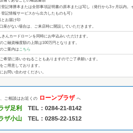
設備であることの確認書類
産登記簿謄本または全部事項証明書の原本または写し（発行から3ヶ月以内。
ト登記情報サービスから出力したものも可）
帳とお届け印
口座がない場合は、ご来店時に開設していただきます。
んきんカードローンを同時にお申込みいただけます。
のご融資極度額の上限は100万円となります。
のご案内は
こちら
ご希望に添いかねることもありますのでご了承願います。
をご用意しております。
にお問い合わせください。
ローンプラザ
、ご相談はお近くの
へ
ラザ足利
TEL：0284-21-8142
ラザ小山
TEL：0285-22-1512